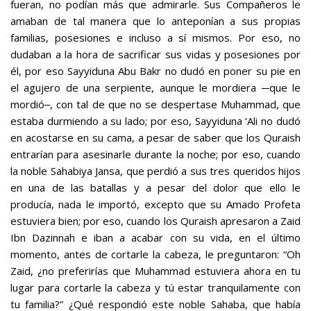
fueran, no podían más que admirarle. Sus Compañeros le
amaban de tal manera que lo anteponían a sus propias
familias, posesiones e incluso a sí mismos. Por eso, no
dudaban a la hora de sacrificar sus vidas y posesiones por
él, por eso Sayyiduna Abu Bakr no dudó en poner su pie en
el agujero de una serpiente, aunque le mordiera ─que le
mordió‒, con tal de que no se despertase Muhammad, que
estaba durmiendo a su lado; por eso, Sayyiduna ‘Ali no dudó
en acostarse en su cama, a pesar de saber que los Quraish
entrarían para asesinarle durante la noche; por eso, cuando
la noble Sahabiya Jansa, que perdió a sus tres queridos hijos
en una de las batallas y a pesar del dolor que ello le
producía, nada le importó, excepto que su Amado Profeta
estuviera bien; por eso, cuando los Quraish apresaron a Zaid
Ibn Dazinnah e iban a acabar con su vida, en el último
momento, antes de cortarle la cabeza, le preguntaron: “Oh
Zaid, ¿no preferirías que Muhammad estuviera ahora en tu
lugar para cortarle la cabeza y tú estar tranquilamente con
tu familia?” ¿Qué respondió este noble Sahaba, que había