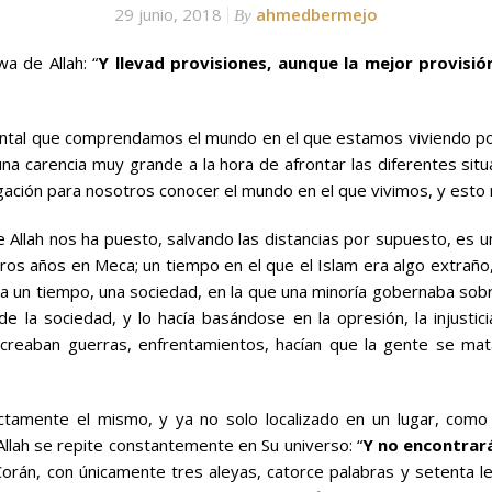
29 junio, 2018
ahmedbermejo
By
a de Allah: “
Y llevad provisiones, aunque la mejor provisió
amental que comprendamos el mundo en el que estamos viviendo 
na carencia muy grande a la hora de afrontar las diferentes sit
igación para nosotros conocer el mundo en el que vivimos, y esto 
e Allah nos ha puesto, salvando las distancias por supuesto, es
os años en Meca; un tiempo en el que el Islam era algo extraño,
un tiempo, una sociedad, en la que una minoría gobernaba sobre l
 la sociedad, y lo hacía basándose en la opresión, la injustic
reaban guerras, enfrentamientos, hacían que la gente se mata
ctamente el mismo, y ya no solo localizado en un lugar, como
Allah se repite constantemente en Su universo: “
Y no encontrará
rán, con únicamente tres aleyas, catorce palabras y setenta le