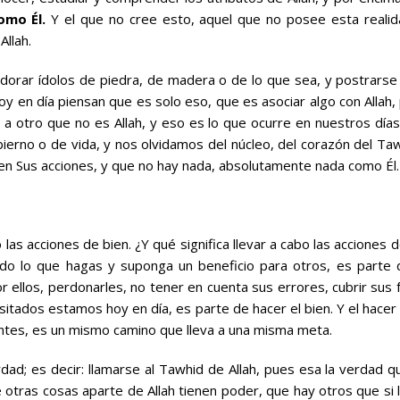
como Él.
Y el que no cree esto, aquel que no posee esta realid
Allah.
 adorar ídolos de piedra, de madera o de lo que sea, y postrarse
 en día piensan que es solo eso, que es asociar algo con Allah, p
o, a otro que no es Allah, y eso es lo que ocurre en nuestros día
erno o de vida, y nos olvidamos del núcleo, del corazón del Taw
y en Sus acciones, y que no hay nada, absolutamente nada como Él.
 las acciones de bien. ¿Y qué significa llevar a cabo las acciones
odo lo que hagas y suponga un beneficio para otros, es parte 
r ellos, perdonarles, no tener en cuenta sus errores, cubrir sus f
sitados estamos hoy en día, es parte de hacer el bien. Y el hace
entes, es un mismo camino que lleva a una misma meta.
ad; es decir: llamarse al Tawhid de Allah, pues esa la verdad qu
otras cosas aparte de Allah tienen poder, que hay otros que si 