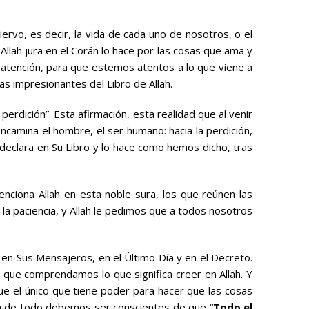
iervo, es decir, la vida de cada uno de nosotros, o el
Allah jura en el Corán lo hace por las cosas que ama y
a atención, para que estemos atentos a lo que viene a
as impresionantes del Libro de Allah.
erdición”. Esta afirmación, esta realidad que al venir
camina el hombre, el ser humano: hacia la perdición,
lah declara en Su Libro y lo hace como hemos dicho, tras
ciona Allah en esta noble sura, los que reúnen las
la paciencia, y Allah le pedimos que a todos nosotros
, en Sus Mensajeros, en el Último Día y en el Decreto.
al que comprendamos lo que significa creer en Allah. Y
que el único que tiene poder para hacer que las cosas
ma de todo debemos ser conscientes de que “
Todo el