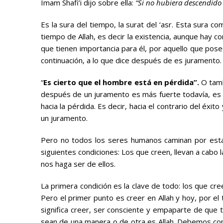
Imam Shafi’i dijo sobre ella:
“Si no hubiera descendido s
Es la sura del tiempo, la surat del ‘asr. Esta sura c
tiempo de Allah, es decir la existencia, aunque hay c
que tienen importancia para él, por aquello que pose
continuación, a lo que dice después de es juramento.
“
Es cierto que el hombre está en pérdida”.
O tamb
después de un juramento es más fuerte todavía, es d
hacia la pérdida. Es decir, hacia el contrario del éxit
un juramento.
Pero no todos los seres humanos caminan por esta 
siguientes condiciones: Los que creen, llevan a cabo
nos haga ser de ellos.
La primera condición es la clave de todo: los que cre
Pero el primer punto es creer en Allah y hoy, por el 
significa creer, ser consciente y empaparte de que t
sean de una manera o de otra es Allah. Debemos con