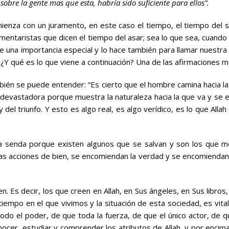
obre la gente mas que esta, habría sido suficiente para ellos”.
omienza con un juramento, en este caso el tiempo, el tiempo del s
omentaristas que dicen el tiempo del asar; sea lo que sea, cuando 
e una importancia especial y lo hace también para llamar nuestr
 ¿Y qué es lo que viene a continuación? Una de las afirmaciones m
ién se puede entender: “Es cierto que el hombre camina hacia la p
evastadora porque muestra la naturaleza hacia la que va y se en
o y del triunfo. Y esto es algo real, es algo verídico, es lo que Al
senda porque existen algunos que se salvan y son los que men
 las acciones de bien, se encomiendan la verdad y se encomiendan 
en. Es decir, los que creen en Allah, en Sus ángeles, en Sus libros
tiempo en el que vivimos y la situación de esta sociedad, es vit
odo el poder, de que toda la fuerza, de que el único actor, de 
ocer, estudiar y comprender los atributos de Allah, y por enci