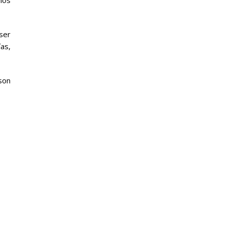
ser
ías,
son