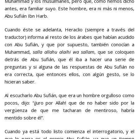
Muhammad y los musulmanes, pero que, como hemos dicho
antes, era familiar suyo. Este hombre, era ni más ni menos,
Abu Sufián Ibn Harb.
Cuando éste se adelanta, Heraclio (siempre a través del
traductor) informa al resto de los árabes que habían acudido
con Abu Sufián, y que por supuesto, también conocían a
Muhammad,
salla allahu alaihi wa sallam
, que se coloquen
detrás de Abu Sufián, que él iba a hacer una serie de
preguntas y si alguna de las respuestas de Abu Sufián no
era correcta, que entonces ellos, con algún gesto, se lo
hicieran saber.
Al escucharlo Abu Sufián, que era un hombre orgulloso como
pocos, dijo: “¡Juro por Allah! que de no haber sido por la
vergüenza de que me tacharan de mentiroso, habría
mentido sobre él”.
Cuando ya está todo listo comienza el interrogatorio, y el
que lo narra es el propio Abu Sufián, ya que un tiempo