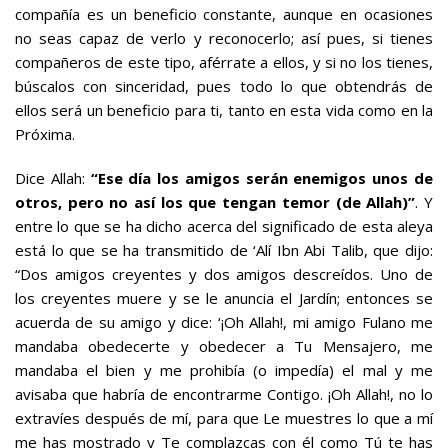
compañía es un beneficio constante, aunque en ocasiones
no seas capaz de verlo y reconocerlo; así pues, si tienes
compañeros de este tipo, aférrate a ellos, y si no los tienes,
búscalos con sinceridad, pues todo lo que obtendrás de
ellos será un beneficio para ti, tanto en esta vida como en la
Próxima.
Dice Allah:
“Ese día los amigos serán enemigos unos de
otros, pero no así los que tengan temor (de Allah)”
. Y
entre lo que se ha dicho acerca del significado de esta aleya
está lo que se ha transmitido de ‘Alí Ibn Abi Talib, que dijo:
“Dos amigos creyentes y dos amigos descreídos. Uno de
los creyentes muere y se le anuncia el Jardín; entonces se
acuerda de su amigo y dice: ‘¡Oh Allah!, mi amigo Fulano me
mandaba obedecerte y obedecer a Tu Mensajero, me
mandaba el bien y me prohibía (o impedía) el mal y me
avisaba que habría de encontrarme Contigo. ¡Oh Allah!, no lo
extravíes después de mí, para que Le muestres lo que a mí
me has mostrado y Te complazcas con él como Tú te has