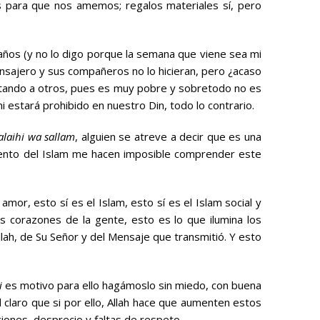
s para que nos amemos; regalos materiales sí, pero
años (y no lo digo porque la semana que viene sea mi
ensajero y sus compañeros no lo hicieran, pero ¿acaso
mitando a otros, pues es muy pobre y sobretodo no es
i estará prohibido en nuestro Din, todo lo contrario.
 alaihi wa sallam
, alguien se atreve a decir que es una
miento del Islam me hacen imposible comprender este
, amor, esto sí es el Islam, esto sí es el Islam social y
s corazones de la gente, esto es lo que ilumina los
llah, de Su Señor y del Mensaje que transmitió. Y esto
i
es motivo para ello hagámoslo sin miedo, con buena
 claro que si por ello, Allah hace que aumenten estos
ones, desprecio y faltas de respeto.