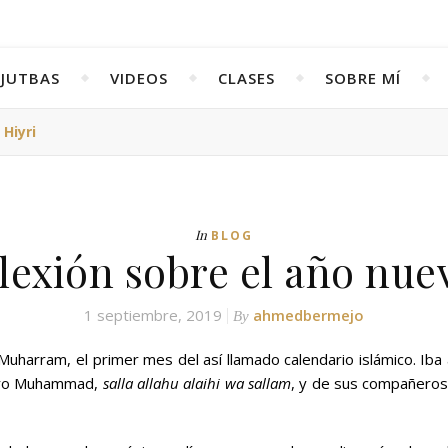
JUTBAS
VIDEOS
CLASES
SOBRE MÍ
Hiyri
In
BLOG
lexión sobre el año nue
1 septiembre, 2019
ahmedbermejo
By
uharram, el primer mes del así llamado calendario islámico. Iba 
ro Muhammad,
salla allahu alaihi wa sallam
, y de sus compañeros