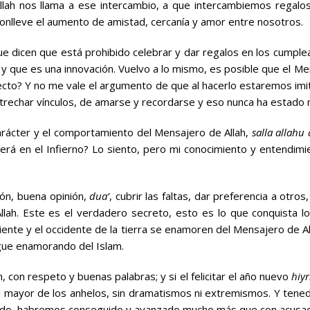
Allah nos llama a ese intercambio, a que intercambiemos regalo
conlleve el aumento de amistad, cercanía y amor entre nosotros.
 dicen que está prohibido celebrar y dar regalos en los cumple
y que es una innovación. Vuelvo a lo mismo, es posible que el M
specto? Y no me vale el argumento de que al hacerlo estaremos i
strechar vínculos, de amarse y recordarse y eso nunca ha estado n
arácter y el comportamiento del Mensajero de Allah,
salla allahu
derá en el Infierno? Lo siento, pero mi conocimiento y entendi
ón, buena opinión,
dua’
, cubrir las faltas, dar preferencia a otros
ah. Este es el verdadero secreto, esto es lo que conquista lo
iente y el occidente de la tierra se enamoren del Mensajero de A
igue enamorando del Islam.
, con respeto y buenas palabras; y si el felicitar el año nuevo
hiyr
el mayor de los anhelos, sin dramatismos ni extremismos. Y tened
ando, habremos conseguido y avanzado mucho más que con acusaci