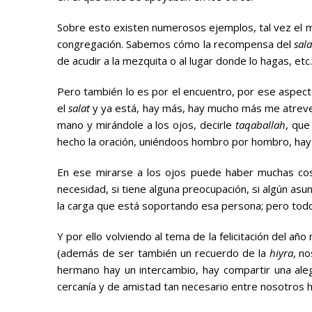
Sobre esto existen numerosos ejemplos, tal vez el m
congregación. Sabemos cómo la recompensa del
sala
de acudir a la mezquita o al lugar donde lo hagas, etc.
Pero también lo es por el encuentro, por ese aspecto
el
salat
y ya está, hay más, hay mucho más me atreverí
mano y mirándole a los ojos, decirle
taqaballah
, que
hecho la oración, uniéndoos hombro por hombro, hay
En ese mirarse a los ojos puede haber muchas cos
necesidad, si tiene alguna preocupación, si algún asun
la carga que está soportando esa persona; pero todo
Y por ello volviendo al tema de la felicitación del añ
(además de ser también un recuerdo de la
hiyra
, n
hermano hay un intercambio, hay compartir una ale
cercanía y de amistad tan necesario entre nosotros ho