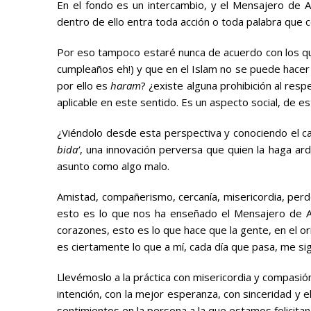
En el fondo es un intercambio, y el Mensajero de 
dentro de ello entra toda acción o toda palabra que 
Por eso tampoco estaré nunca de acuerdo con los que
cumpleaños eh!) y que en el Islam no se puede hacer 
por ello es
haram
? ¿existe alguna prohibición al re
aplicable en este sentido. Es un aspecto social, de e
¿Viéndolo desde esta perspectiva y conociendo el c
bida’
, una innovación perversa que quien la haga ar
asunto como algo malo.
Amistad, compañerismo, cercanía, misericordia, perd
esto es lo que nos ha enseñado el Mensajero de All
corazones, esto es lo que hace que la gente, en el or
es ciertamente lo que a mí, cada día que pasa, me s
Llevémoslo a la práctica con misericordia y compasión
intención, con la mejor esperanza, con sinceridad y 
sentimientos en la persona a la que estamos felicit