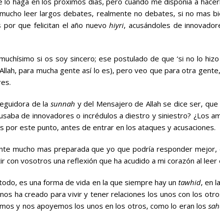
e lo haga en los próximos días, pero cuando me disponía a hace
 mucho leer largos debates, realmente no debates, si no mas bi
 por que felicitan el año nuevo
hiyri
, acusándoles de innovadore
uchísimo si os soy sincero; ese postulado de que ‘si no lo hizo
llah, para mucha gente así lo es), pero veo que para otra gente
res.
seguidora de la
sunnah
y del Mensajero de Allah se dice ser, q
usaba de innovadores o incrédulos a diestro y siniestro? ¿Los a
por este punto, antes de entrar en los ataques y acusaciones.
ente mucho mas preparada que yo que podría responder mejor,
r con vosotros una reflexión que ha acudido a mi corazón al leer
n todo, es una forma de vida en la que siempre hay un
tawhid
, en 
 nos ha creado para vivir y tener relaciones los unos con los otro
emos y nos apoyemos los unos en los otros, como lo eran los
sa