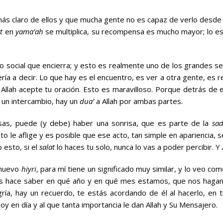
ás claro de ellos y que mucha gente no es capaz de verlo desde
t
en
yama’ah
se multiplica, su recompensa es mucho mayor; lo es
 social que encierra; y esto es realmente uno de los grandes se
a a decir. Lo que hay es el encuentro, es ver a otra gente, es re
 Allah acepte tu oración. Esto es maravilloso. Porque detrás de 
 un intercambio, hay un
dua’
a Allah por ambas partes.
as, puede (y debe) haber una sonrisa, que es parte de la
sa
to le aflige y es posible que ese acto, tan simple en apariencia, 
 esto, si el
salat
lo haces tu solo, nunca lo vas a poder percibir. Y
o nuevo
hiyri
, para mí tiene un significado muy similar, y lo veo co
os hace saber en qué año y en qué mes estamos, que nos haga
gría, hay un recuerdo, te estás acordando de él al hacerlo, en
y en día y al que tanta importancia le dan Allah y Su Mensajero.