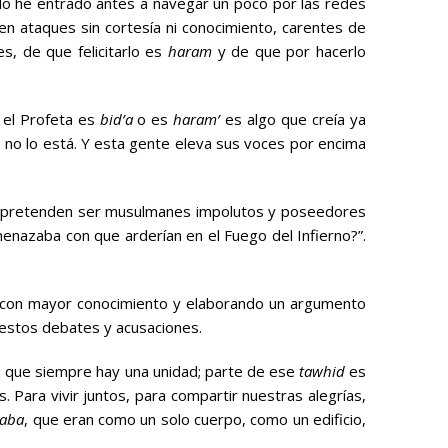
rlo he entrado antes a navegar un poco por las redes
en ataques sin cortesía ni conocimiento, carentes de
s, de que felicitarlo es
haram
y de que por hacerlo
 el Profeta es
bid’a
o es
haram’
es algo que creía ya
, no lo está. Y esta gente eleva sus voces por encima
ue pretenden ser musulmanes impolutos y poseedores
menazaba con que arderían en el Fuego del Infierno?”.
 con mayor conocimiento y elaborando un argumento
 estos debates y acusaciones.
la que siempre hay una unidad; parte de ese
tawhid
es
s. Para vivir juntos, para compartir nuestras alegrías,
haba
, que eran como un solo cuerpo, como un edificio,