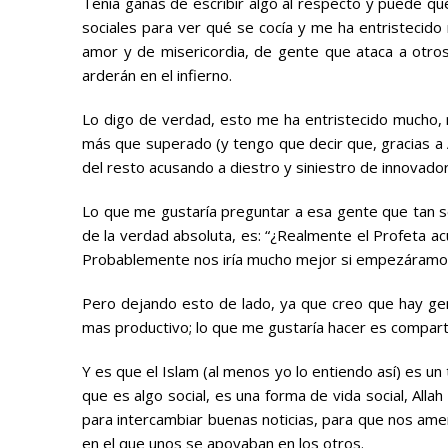
Tenía ganas de escribir algo al respecto y puede qu
sociales para ver qué se cocía y me ha entristecido
amor y de misericordia, de gente que ataca a otros
arderán en el infierno.
Lo digo de verdad, esto me ha entristecido mucho, m
más que superado (y tengo que decir que, gracias a A
del resto acusando a diestro y siniestro de innovado
Lo que me gustaría preguntar a esa gente que tan 
de la verdad absoluta, es: “¿Realmente el Profeta ac
Probablemente nos iría mucho mejor si empezáramos 
Pero dejando esto de lado, ya que creo que hay g
mas productivo; lo que me gustaría hacer es comparti
Y es que el Islam (al menos yo lo entiendo así) es u
que es algo social, es una forma de vida social, Allah
para intercambiar buenas noticias, para que nos am
en el que unos se apoyaban en los otros.