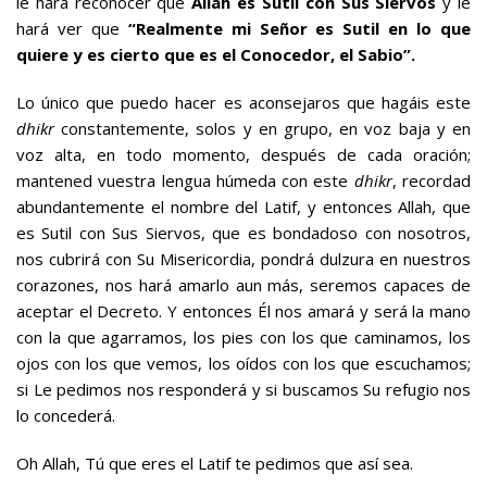
le hará reconocer que
Allah es Sutil con Sus Siervos
y le
hará ver que
“Realmente mi Señor es Sutil en lo que
quiere y es cierto que es el Conocedor, el Sabio”.
Lo único que puedo hacer es aconsejaros que hagáis este
dhikr
constantemente, solos y en grupo, en voz baja y en
voz alta, en todo momento, después de cada oración;
mantened vuestra lengua húmeda con este
dhikr
, recordad
abundantemente el nombre del Latif, y entonces Allah, que
es Sutil con Sus Siervos, que es bondadoso con nosotros,
nos cubrirá con Su Misericordia, pondrá dulzura en nuestros
corazones, nos hará amarlo aun más, seremos capaces de
aceptar el Decreto. Y entonces Él nos amará y será la mano
con la que agarramos, los pies con los que caminamos, los
ojos con los que vemos, los oídos con los que escuchamos;
si Le pedimos nos responderá y si buscamos Su refugio nos
lo concederá.
Oh Allah, Tú que eres el Latif te pedimos que así sea.