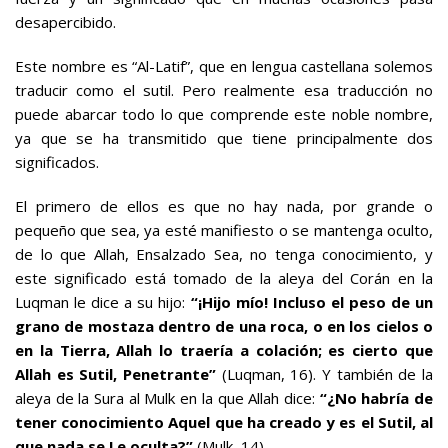
desapercibido.
Este nombre es “Al-Latif”, que en lengua castellana solemos
traducir como el sutil. Pero realmente esa traducción no
puede abarcar todo lo que comprende este noble nombre,
ya que se ha transmitido que tiene principalmente dos
significados.
El primero de ellos es que no hay nada, por grande o
pequeño que sea, ya esté manifiesto o se mantenga oculto,
de lo que Allah, Ensalzado Sea, no tenga conocimiento, y
este significado está tomado de la aleya del Corán en la
Luqman le dice a su hijo:
“¡Hijo mío! Incluso el peso de un
grano de mostaza dentro de una roca, o en los cielos o
en la Tierra, Allah lo traería a colación; es cierto que
Allah es Sutil, Penetrante”
(Luqman, 16). Y también de la
aleya de la Sura al Mulk en la que Allah dice:
“¿No habría de
tener conocimiento Aquel que ha creado y es el Sutil, al
que nada se Le oculta?”
(Mulk, 14).