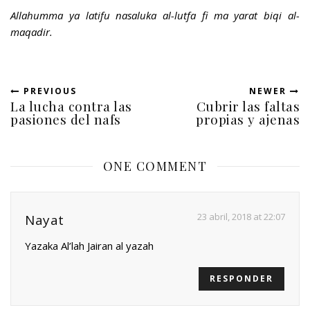
Allahumma ya latifu nasaluka al-lutfa fi ma yarat biqi al-
maqadir.
PREVIOUS
NEWER
La lucha contra las
Cubrir las faltas
pasiones del nafs
propias y ajenas
ONE COMMENT
23 abril, 2018 at 22:07
Nayat
Yazaka Al’lah Jairan al yazah
RESPONDER