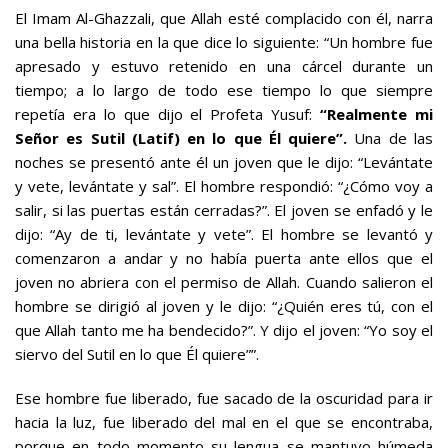
El Imam Al-Ghazzali, que Allah esté complacido con él, narra
una bella historia en la que dice lo siguiente: “Un hombre fue
apresado y estuvo retenido en una cárcel durante un
tiempo; a lo largo de todo ese tiempo lo que siempre
repetía era lo que dijo el Profeta Yusuf:
“Realmente mi
Señor es Sutil (Latif) en lo que Él quiere”.
Una de las
noches se presentó ante él un joven que le dijo: “Levántate
y vete, levántate y sal”. El hombre respondió: “¿Cómo voy a
salir, si las puertas están cerradas?”. El joven se enfadó y le
dijo: “Ay de ti, levántate y vete”. El hombre se levantó y
comenzaron a andar y no había puerta ante ellos que el
joven no abriera con el permiso de Allah. Cuando salieron el
hombre se dirigió al joven y le dijo: “¿Quién eres tú, con el
que Allah tanto me ha bendecido?”. Y dijo el joven: “Yo soy el
siervo del Sutil en lo que Él quiere””.
Ese hombre fue liberado, fue sacado de la oscuridad para ir
hacia la luz, fue liberado del mal en el que se encontraba,
porque en todo momento su lengua se mantuvo húmeda